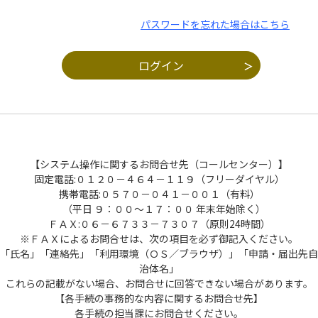
パスワードを忘れた場合はこちら
【システム操作に関するお問合せ先（コールセンター）】
固定電話:０１２０－４６４－１１９（フリーダイヤル）
携帯電話:０５７０－０４１－００１（有料）
（平日 ９：００～１７：００ 年末年始除く）
ＦＡＸ:０６－６７３３－７３０７（原則24時間）
※ＦＡＸによるお問合せは、次の項目を必ず御記入ください。
「氏名」「連絡先」「利用環境（ＯＳ／ブラウザ）」「申請・届出先自
治体名」
これらの記載がない場合、お問合せに回答できない場合があります。
【各手続の事務的な内容に関するお問合せ先】
各手続の担当課にお問合せください。