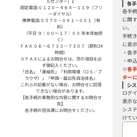
ルセンター）】
各手
固定電話:０１２０－４６４－１１９（フリ
各手
ーダイヤル）
に関
携帯電話:０５７０－０４１－００１（有
料）
い。
（平日 ９：００～１７：００ 年末年始除
手続
く）
に表
ＦＡＸ:０６－６７３３－７３０７（原則24
・各
時間）
※ＦＡＸによるお問合せは、次の項目を必
・申
ず御記入ください。
※各
「氏名」「連絡先」「利用環境（ＯＳ／ブ
ター
ラウザ）」「申請・届出先自治体名」
これらの記載がない場合、お問合せに回答
シス
できない場合があります。
ログ
【各手続の事務的な内容に関するお問合せ
表示
先】
シス
各手続の担当課にお問合せください。
けてい