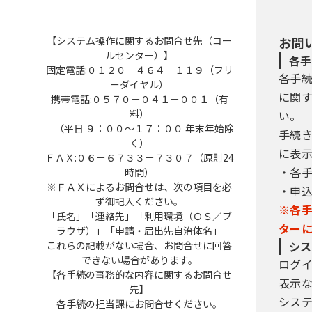
【システム操作に関するお問合せ先（コー
お問
ルセンター）】
各手
固定電話:０１２０－４６４－１１９（フリ
各手
ーダイヤル）
に関
携帯電話:０５７０－０４１－００１（有
料）
い。
（平日 ９：００～１７：００ 年末年始除
手続
く）
に表
ＦＡＸ:０６－６７３３－７３０７（原則24
・各
時間）
※ＦＡＸによるお問合せは、次の項目を必
・申
ず御記入ください。
※各
「氏名」「連絡先」「利用環境（ＯＳ／ブ
ター
ラウザ）」「申請・届出先自治体名」
これらの記載がない場合、お問合せに回答
シス
できない場合があります。
ログ
【各手続の事務的な内容に関するお問合せ
表示
先】
シス
各手続の担当課にお問合せください。