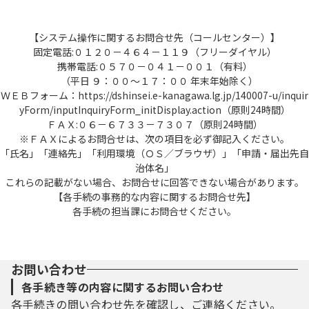
【システム操作に関するお問合せ先（コールセンター）】
固定電話:０１２０－４６４－１１９（フリーダイヤル）
携帯電話:０５７０－０４１－００１（有料）
（平日 ９：００～１７：００ 年末年始除く）
ＷＥＢフォーム：https://dshinsei.e-kanagawa.lg.jp/140007-u/inquir
yForm/inputInquiryForm_initDisplay.action（原則24時間）
ＦＡＸ:０６－６７３３－７３０７（原則24時間）
※ＦＡＸによるお問合せは、次の項目を必ず御記入ください。
「氏名」「連絡先」「利用環境（ＯＳ／ブラウザ）」「申請・届出先自
治体名」
これらの記載がない場合、お問合せに回答できない場合があります。
【各手続の事務的な内容に関するお問合せ先】
各手続の担当課にお問合せください。
お問い合わせ
各手続き等の内容に関するお問い合わせ
各手続きの問い合わせ先を確認し、ご連絡ください。