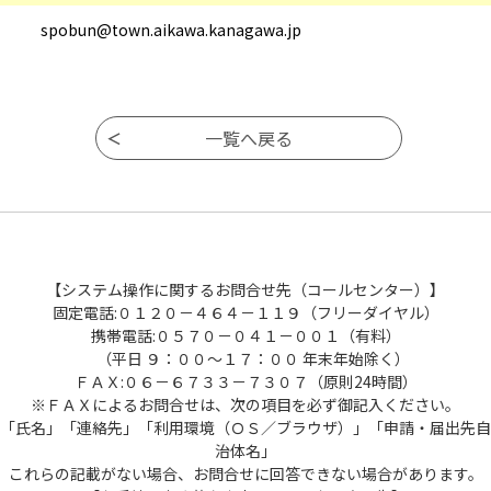
spobun@town.aikawa.kanagawa.jp
【システム操作に関するお問合せ先（コールセンター）】
固定電話:０１２０－４６４－１１９（フリーダイヤル）
携帯電話:０５７０－０４１－００１（有料）
（平日 ９：００～１７：００ 年末年始除く）
ＦＡＸ:０６－６７３３－７３０７（原則24時間）
※ＦＡＸによるお問合せは、次の項目を必ず御記入ください。
「氏名」「連絡先」「利用環境（ＯＳ／ブラウザ）」「申請・届出先自
治体名」
これらの記載がない場合、お問合せに回答できない場合があります。