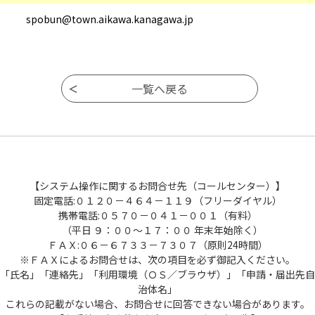
spobun@town.aikawa.kanagawa.jp
【システム操作に関するお問合せ先（コールセンター）】
固定電話:０１２０－４６４－１１９（フリーダイヤル）
携帯電話:０５７０－０４１－００１（有料）
（平日 ９：００～１７：００ 年末年始除く）
ＦＡＸ:０６－６７３３－７３０７（原則24時間）
※ＦＡＸによるお問合せは、次の項目を必ず御記入ください。
「氏名」「連絡先」「利用環境（ＯＳ／ブラウザ）」「申請・届出先自
治体名」
これらの記載がない場合、お問合せに回答できない場合があります。