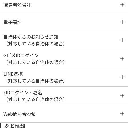
職責署名検証
手続き申込(電子納付：ログインしない場合)
申込変更
ログアウト
お気に入り手続きの登録
代理申請とは
電子署名
手続き申込(電子納付：ログインする場合)
申込取下げ
利用者情報登録
お気に入り手続きの削除
委任状申込
職責署名検証
自治体からのお知らせ通知
再申込
利用者情報登録
委任内容照会
申請者自身による職責署名検証
動作環境と事前準備
（対応している自治体の場合）
利用者クライアントソフト確認とインストール方法に
GビズIDログイン
パスワード再設定
委任状照会
申請者以外の方による職責署名検証
お知らせ通知
ついて
（対応している自治体の場合）
LINE連携
利用者情報変更
委任状修正
電子署名手続きの申込（パソコンの場合）
お知らせ通知の受け取り設定・変更
ログインとログアウト
（対応している自治体の場合）
メールアドレス変更
委任状取下げ
xIDログイン・署名
電子署名環境の確認
お知らせ通知の受け取り・確認
ログイン認証
動作環境
（対応している自治体の場合）
パスワード変更
委任状再申込み
公的個人認証による証明書の電子署名
ログアウト
LINEログイン
Web問い合わせ
動作環境
参考情報
その他の情報の変更
代理申請の申込
商業登記に基づく証明書の電子署名