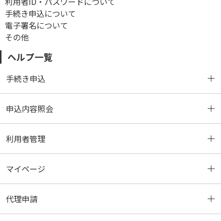
利用者ID・パスワードについて
手続き申込について
電子署名について
その他
ヘルプ一覧
手続き申込
申込内容照会
手続き一覧と申込
利用者管理
手続き一覧検索と並べ替え
申込内容照会と登録
マイページ
手続き申込(ログインしない場合)
申込一覧検索と並べ替え
ログインとログアウト
代理申請
手続き申込(ログインする場合)
申込照会認証
ログイン認証
マイページ画面の説明