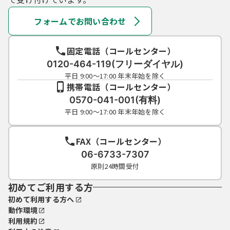
とする。
２ 本市は、利用者ＩＤ及びパスワードによ
フォームでお問い合わせ
り行われた電子申請及び状況照会並びに整理
番号及びパスワードにより行われた状況照会
固定電話（コールセンター）
について、本人により行われたものとみなす。
（利用者ＩＤ等の管理）
0120-464-119(フリーダイヤル)
第７条 利用者は、本システムの利用に当た
平日 9:00～17:00 年末年始を除く
って本市が発行する利用者ＩＤ及びパスワー
携帯電話（コールセンター）
ド並びに申込データの送信時に画面上で通知
0570-041-001(有料)
する整理番号及びパスワードは利用者のデー
平日 9:00～17:00 年末年始を除く
タ保護に不可欠なものであるため、次の点に
注意し、利用者本人の責任において厳重に管
理すること。
FAX（コールセンター）
(1) 利用者ＩＤ、整理番号及びパスワードの
06-6733-7307
管理は他人に知られないように厳重に管理す
原則24時間受付
ること。
(2) 利用者ＩＤのパスワードは定期的に変更
初めてご利用する方
し、第三者への漏えい防止に努めること。
初めて利用する方へ
(3) 他人からの利用者ＩＤ、整理番号及びパ
動作環境
スワードの照会には応じないこと。本市及び
利用規約
コールセンターからパスワードを電話等で照