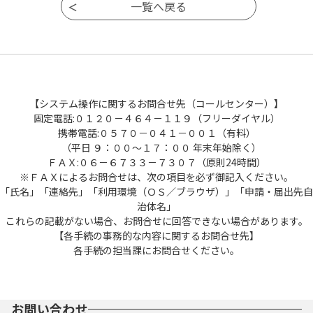
含まれるその法人又は団体の役員に関する情
報及び事業を営む個人のその事業に関する情
報を除く。
(8) 利用者情報 利用者が本システムを利用
するために登録する情報をいい、利用者ＩＤ
及びパスワードを含むものとする。
(9) コールセンター 利用者からの本システ
【システム操作に関するお問合せ先（コールセンター）】
ム利用上の問い合わせの受付及び回答を行う
固定電話:０１２０－４６４－１１９（フリーダイヤル）
機関をいう。
携帯電話:０５７０－０４１－００１（有料）
(10) サービス提供事業者 本システムのサ
（平日 ９：００～１７：００ 年末年始除く）
ービス提供を委託された株式会社エヌ・テ
ＦＡＸ:０６－６７３３－７３０７（原則24時間）
ィ・ティ・データ関西をいう。
※ＦＡＸによるお問合せは、次の項目を必ず御記入ください。
（利用規約の同意）
「氏名」「連絡先」「利用環境（ＯＳ／ブラウザ）」「申請・届出先自
第３条 本システムを利用して電子申請の手
治体名」
続を行う者は、この規約に同意する必要があ
これらの記載がない場合、お問合せに回答できない場合があります。
り、この規約に同意できない場合は、本シス
【各手続の事務的な内容に関するお問合せ先】
テムの利用はできないものとする。
各手続の担当課にお問合せください。
２ 本システムを利用した者は、この規約に
同意したものとみなす。
（利用者の登録）
第４条 本システムを利用して電子申請を行
お問い合わせ