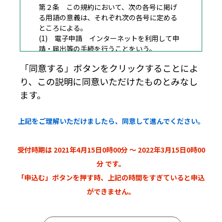
第２条 この規約において、次の各号に掲げ
る用語の意義は、それぞれ次の各号に定める
ところによる。
(1) 電子申請 インターネットを利用して申
請・届出等の手続を行うことをいう。
(2) 申込データ 本システムを利用して電子
「同意する」ボタンをクリックすることによ
申請を行う際に入力する事項（添付書類を含
り、この説明に同意いただけたものとみなし
む。）をいう。
(3) 利用者 本システムを利用する個人、法
ます。
人又は団体をいう。
(4) 利用者ＩＤ 利用者が本システムを利用
上記をご理解いただけましたら、同意して進んでください。
するために登録するメールアドレスをいう。
(5) 整理番号 利用者の電子申請が本システ
ムに到達した際に発行される番号をいう。
受付時期は 2021年4月15日0時00分 ～ 2022年3月15日0時00
(6) パスワード 利用者ＩＤまたは整理番号
を使用する際のセキュリティ確保を目的とし
分 です。
て、利用者が管理する暗証符号をいう。
「申込む」ボタンを押す時、上記の時間をすぎていると申込
(7) 個人情報 本システムにおいて取り扱う
ができません。
個人に関する情報（氏名、生年月日等により
特定の個人を識別できるもの）をいう。ただ
し、法人又は団体に関して記録された情報に