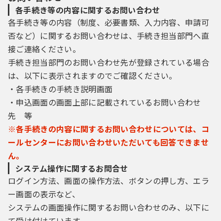
う場合は、利用者たる本人が利用方法に従い
各手続き等の内容に関するお問い合わせ
利用者登録を行うことができるものとする。
この場合において、利用者が登録したメール
各手続き等の内容（制度、必要書類、入力内容、申請可
アドレスへＵＲＬを送信する。
否など）に関するお問い合わせは、手続き担当部門へ直
２ 前項の場合において、利用者は、メール
接ご連絡ください。
に記載されたＵＲＬにアクセスし、必要な事
手続き担当部門のお問い合わせ先が登録されている場合
項を本システムに入力し本登録を行う。
（個人情報の保護）
は、以下に表示されますのでご確認ください。
第５条 本市は、本システムにより利用者か
・各手続きの手続き説明画面
ら収集した個人情報については、正当な理由
・申込画面の画面上部に記載されているお問い合わせ
なく、収集したときの目的以外には利用せ
ず、又は第三者に提供せず、個人情報の保護
先 等
に関する法律（平成15年法律第57号）の規定
※各手続きの内容に関するお問い合わせについては、コ
に基づいた適正な管理を行う。
ールセンターにお問い合わせいただいても回答できませ
（電子申請を行った者の確認方法）
ん。
第６条 本システムにより電子申請を行った
者の本人確認は、申込データについて電子署
システム操作に関するお問合せ
名を行い、その電子署名に係る電子証明書を
ログイン方法、画面の操作方法、ボタンの押し方、エラ
併せて送信する方法並びに本システムの利用
ー画面の表示など、
に当たって本市が発行する利用者ＩＤ及びパ
システムの画面操作に関するお問い合わせのみ、以下に
スワード又は申込データの到達時に画面上で
通知する整理番号及びパスワードによる方法
て受け付けています。