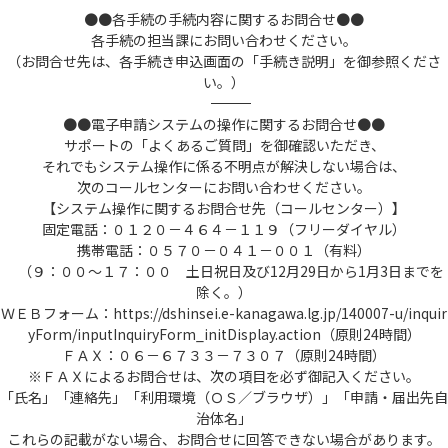
●●各手続の手続内容に関するお問合せ●●
各手続の担当課にお問い合わせください。
（お問合せ先は、各手続き申込画面の「手続き説明」を御参照くださ
い。）
――――――――――――――――――――――――――――――――――――――――――――――――――
●●電子申請システムの操作に関するお問合せ●●
サポートの「よくあるご質問」を御確認いただき、
それでもシステム操作に係る不明点が解決しない場合は、
次のコールセンターにお問い合わせください。
【システム操作に関するお問合せ先（コールセンター）】
固定電話：０１２０－４６４－１１９（フリーダイヤル）
携帯電話：０５７０－０４１－００１（有料）
（９：００～１７：００ 土日祝日及び12月29日から1月3日までを
除く。）
ＷＥＢフォーム：https://dshinsei.e-kanagawa.lg.jp/140007-u/inquir
yForm/inputInquiryForm_initDisplay.action（原則24時間）
ＦＡＸ：０６－６７３３－７３０７（原則24時間）
※ＦＡＸによるお問合せは、次の項目を必ず御記入ください。
「氏名」「連絡先」「利用環境（ＯＳ／ブラウザ）」「申請・届出先自
治体名」
これらの記載がない場合、お問合せに回答できない場合があります。