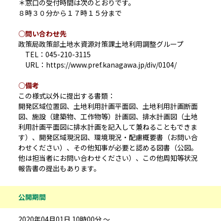
＊窓口の受付時間は次のとおりです。
８時３０分から１７時１５分まで
○問い合わせ先
政策局政策部土地水資源対策課土地利用調整グループ
TEL：045-210-3115
URL：https://www.pref.kanagawa.jp/div/0104/
○備考
この様式以外に提出する書類：
開発区域位置図、土地利用計画平面図、土地利用計画断面
図、施設（建築物、工作物等）計画図、排水計画図（土地
利用計画平面図に排水計画を記入して兼ねることもできま
す）、開発区域現況図、環境現況・配慮概要書（お問い合
わせください）、その他知事が必要と認める図書（公図。
他は担当者にお問い合わせください）、この他周知等状況
報告書の提出もあります。
公開期間
2020年04月01日 10時00分 ～