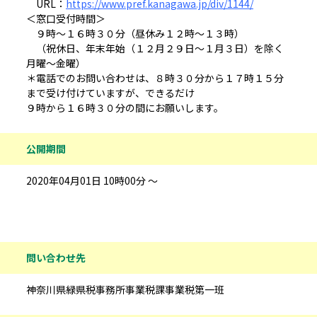
URL：
https://www.pref.kanagawa.jp/div/1144/
＜窓口受付時間＞
９時～１６時３０分（昼休み１２時～１３時）
（祝休日、年末年始（１２月２９日～１月３日）を除く
月曜～金曜）
＊電話でのお問い合わせは、８時３０分から１７時１５分
まで受け付けていますが、できるだけ
９時から１６時３０分の間にお願いします。
公開期間
2020年04月01日 10時00分 ～
問い合わせ先情報
問い合わせ先
神奈川県緑県税事務所事業税課事業税第一班