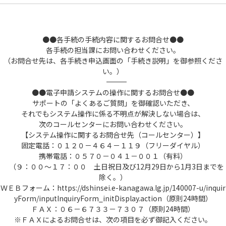
●●各手続の手続内容に関するお問合せ●●
各手続の担当課にお問い合わせください。
（お問合せ先は、各手続き申込画面の「手続き説明」を御参照くださ
い。）
――――――――――――――――――――――――――――――――――――――――――――――――――
●●電子申請システムの操作に関するお問合せ●●
サポートの「よくあるご質問」を御確認いただき、
それでもシステム操作に係る不明点が解決しない場合は、
次のコールセンターにお問い合わせください。
【システム操作に関するお問合せ先（コールセンター）】
固定電話：０１２０－４６４－１１９（フリーダイヤル）
携帯電話：０５７０－０４１－００１（有料）
（９：００～１７：００ 土日祝日及び12月29日から1月3日までを
除く。）
ＷＥＢフォーム：https://dshinsei.e-kanagawa.lg.jp/140007-u/inquir
yForm/inputInquiryForm_initDisplay.action（原則24時間）
ＦＡＸ：０６－６７３３－７３０７（原則24時間）
※ＦＡＸによるお問合せは、次の項目を必ず御記入ください。