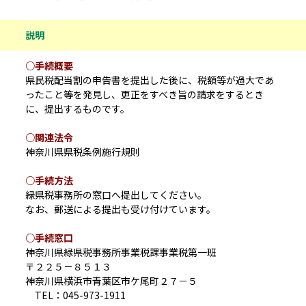
説明
○手続概要
県民税配当割の申告書を提出した後に、税額等が過大であ
ったこと等を発見し、更正をすべき旨の請求をするとき
に、提出するものです。
○関連法令
神奈川県県税条例施行規則
○手続方法
緑県税事務所の窓口へ提出してください。
なお、郵送による提出も受け付けています。
○手続窓口
神奈川県緑県税事務所事業税課事業税第一班
〒２２５－８５１３
神奈川県横浜市青葉区市ケ尾町２７－５
TEL：045-973-1911