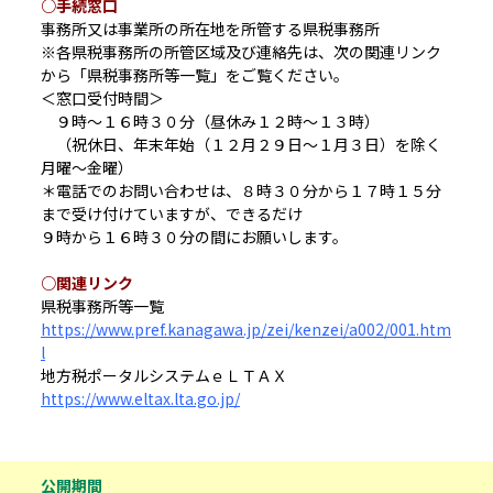
○手続窓口
事務所又は事業所の所在地を所管する県税事務所
※各県税事務所の所管区域及び連絡先は、次の関連リンク
から「県税事務所等一覧」をご覧ください。
＜窓口受付時間＞
９時～１６時３０分（昼休み１２時～１３時）
（祝休日、年末年始（１２月２９日～１月３日）を除く
月曜～金曜）
＊電話でのお問い合わせは、８時３０分から１７時１５分
まで受け付けていますが、できるだけ
９時から１６時３０分の間にお願いします。
○関連リンク
県税事務所等一覧
https://www.pref.kanagawa.jp/zei/kenzei/a002/001.htm
l
地方税ポータルシステムｅＬＴＡＸ
https://www.eltax.lta.go.jp/
公開期間