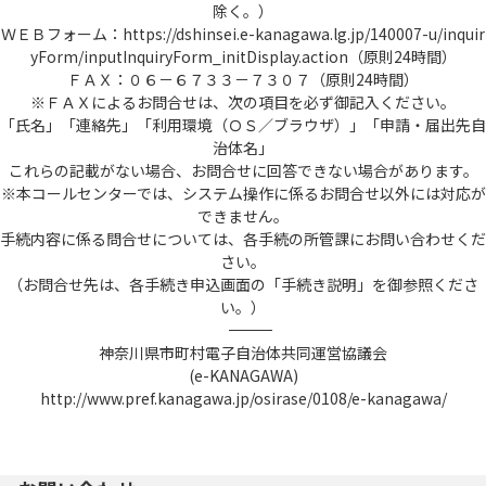
除く。）
ＷＥＢフォーム：https://dshinsei.e-kanagawa.lg.jp/140007-u/inquir
yForm/inputInquiryForm_initDisplay.action（原則24時間）
ＦＡＸ：０６－６７３３－７３０７（原則24時間）
※ＦＡＸによるお問合せは、次の項目を必ず御記入ください。
「氏名」「連絡先」「利用環境（ＯＳ／ブラウザ）」「申請・届出先自
治体名」
これらの記載がない場合、お問合せに回答できない場合があります。
※本コールセンターでは、システム操作に係るお問合せ以外には対応が
できません。
手続内容に係る問合せについては、各手続の所管課にお問い合わせくだ
さい。
（お問合せ先は、各手続き申込画面の「手続き説明」を御参照くださ
い。）
――――――――――――――――――――――――――――――――――――――――――――――――――
神奈川県市町村電子自治体共同運営協議会
(e-KANAGAWA)
http://www.pref.kanagawa.jp/osirase/0108/e-kanagawa/