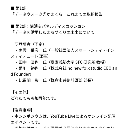
■ 第1部
「データウォーク＠かまくら これまでの取組報告」
■ 第2部：講演＆パネルディスカッション
「データを活用したまちづくりの未来について」
▽登壇者（予定）
・南雲 岳彦 氏（一般社団法人スマートシティ・イン
スティテュート 理事）
・田中 浩也 氏（慶應義塾大学 SFC 研究所 教授）
・菊川 裕也 氏（株式会社 no new folk studio CEO an
d Founder）
・比留間 彰 氏（鎌倉市共創計画部 部長）
【その他】
どなたでも参加可能です。
【注意事項】
・本シンポジウムは、YouTube Liveによるオンライン配信
のイベントです。