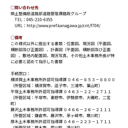
○問い合わせ先
県土整備局道路部道路管理課路政グループ
TEL：045-210-6355
URL：http://www.pref.kanagawa.jp/cnt/f704/
○備考
この様式以外に提出する書類：位置図、現況図（平面図、
横断図及び正面図）、計画図（平面図、横断図及び正面
図）、敷地内配置図、現況写真、その他土木事務所長が特
に必要と認めて指示した書類
手続窓口：
横須賀土木事務所許認可指導課 ０４６－８５３－８８００
（所管区域：横須賀市、逗子市、三浦市、葉山町）
平塚土木事務所許認可指導課 ０４６３－２２－２７１１
（所管区域：平塚市、秦野市、伊勢原市、大磯町、二宮
町）
藤沢土木事務所許認可指導課 ０４６６－２６－２１１１
（所管区域：鎌倉市、藤沢市、茅ヶ崎市、寒川町）
厚木土木事務所許認可指導課 ０４６－２２３－１７１１
（所管区域：厚木市、愛川町、清川村）