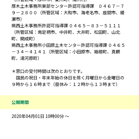
厚木土木事務所東部センター許認可指導課 ０４６７－７
９－２８００（所管区域：大和市、海老名市、座間市、綾
瀬市）
県西土木事務所許認可指導課 ０４６５－８３－５１１１
（所管区域：南足柄市、中井町、大井町、松田町、山北
町、開成町）
県西土木事務所小田原土木センター許認可指導課 ０４６５
－３４－４１４１（所管区域：小田原市、箱根町、真鶴
町、湯河原町）
＊窓口の受付時間は次のとおりです。
国民の祝日・年末年始の休日を除く月曜日から金曜日の
９時から１６時まで（昼休み：１２時から１３時まで）
公開期間
2020年04月01日 10時00分 ～