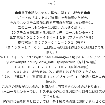
い。）
――――――――――――――――――――――――――――――――――――――――――――――――――
●●電子申請システムの操作に関するお問合せ●●
サポートの「よくあるご質問」を御確認いただき、
それでもシステム操作に係る不明点が解決しない場合は、
次のコールセンターにお問い合わせください。
【システム操作に関するお問合せ先（コールセンター）】
固定電話：０１２０－４６４－１１９（フリーダイヤル）
携帯電話：０５７０－０４１－００１（有料）
（９：００～１７：００ 土日祝日及び12月29日から1月3日までを
除く。）
ＷＥＢフォーム：https://dshinsei.e-kanagawa.lg.jp/140007-u/inquir
yForm/inputInquiryForm_initDisplay.action（原則24時間）
ＦＡＸ：０６－６７３３－７３０７（原則24時間）
※ＦＡＸによるお問合せは、次の項目を必ず御記入ください。
「氏名」「連絡先」「利用環境（ＯＳ／ブラウザ）」「申請・届出先自
治体名」
これらの記載がない場合、お問合せに回答できない場合があります。
※本コールセンターでは、システム操作に係るお問合せ以外には対応が
できません。
手続内容に係る問合せについては、各手続の所管課にお問い合わせくだ