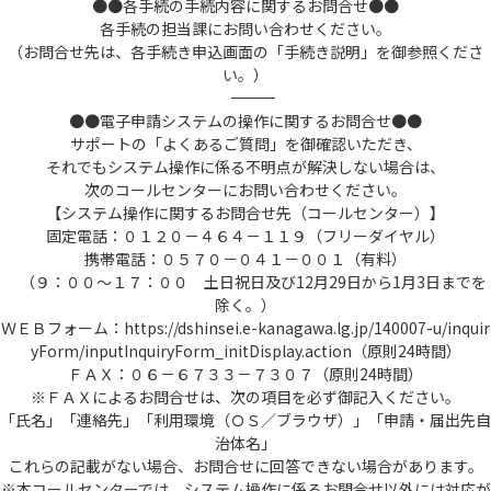
●●各手続の手続内容に関するお問合せ●●
各手続の担当課にお問い合わせください。
（お問合せ先は、各手続き申込画面の「手続き説明」を御参照くださ
い。）
――――――――――――――――――――――――――――――――――――――――――――――――――
●●電子申請システムの操作に関するお問合せ●●
サポートの「よくあるご質問」を御確認いただき、
それでもシステム操作に係る不明点が解決しない場合は、
次のコールセンターにお問い合わせください。
【システム操作に関するお問合せ先（コールセンター）】
固定電話：０１２０－４６４－１１９（フリーダイヤル）
携帯電話：０５７０－０４１－００１（有料）
（９：００～１７：００ 土日祝日及び12月29日から1月3日までを
除く。）
ＷＥＢフォーム：https://dshinsei.e-kanagawa.lg.jp/140007-u/inquir
yForm/inputInquiryForm_initDisplay.action（原則24時間）
ＦＡＸ：０６－６７３３－７３０７（原則24時間）
※ＦＡＸによるお問合せは、次の項目を必ず御記入ください。
「氏名」「連絡先」「利用環境（ＯＳ／ブラウザ）」「申請・届出先自
治体名」
これらの記載がない場合、お問合せに回答できない場合があります。
※本コールセンターでは、システム操作に係るお問合せ以外には対応が