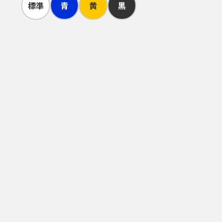
標準
青
黄
黒