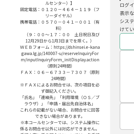
ルセンター）】
ログ
固定電話：０１２０－４６４－１１９（フ
表示
リーダイヤル）
シス
携帯電話：０５７０－０４１－００１（有
料）
けてい
（９：００～１７：００ 土日祝日及び
12月29日から1月3日までを除く。）
ＷＥＢフォーム：https://dshinsei.e-kana
gawa.lg.jp/140007-u/reserveInquiryFor
m/inputInquiryForm_initDisplay.action
（原則24時間）
ＦＡＸ：０６－６７３３－７３０７（原則
24時間）
※ＦＡＸによるお問合せは、次の項目を必
ず御記入ください。
「氏名」「連絡先」「利用環境（ＯＳ／ブ
ラウザ）」「申請・届出先自治体名」
これらの記載がない場合、お問合せに回答
できない場合があります。
※本コールセンターでは、システム操作に
係るお問合せ以外には対応ができません。