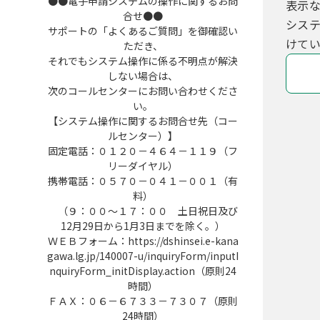
●●電子申請システムの操作に関するお問
表示
合せ●●
シス
サポートの「よくあるご質問」を御確認い
けてい
ただき、
それでもシステム操作に係る不明点が解決
しない場合は、
次のコールセンターにお問い合わせくださ
い。
【システム操作に関するお問合せ先（コー
ルセンター）】
固定電話：０１２０－４６４－１１９（フ
リーダイヤル）
携帯電話：０５７０－０４１－００１（有
料）
（９：００～１７：００ 土日祝日及び
12月29日から1月3日までを除く。）
ＷＥＢフォーム：https://dshinsei.e-kana
gawa.lg.jp/140007-u/inquiryForm/inputI
nquiryForm_initDisplay.action（原則24
時間）
ＦＡＸ：０６－６７３３－７３０７（原則
24時間）