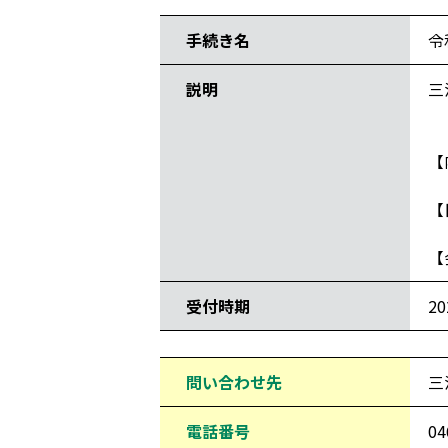
手続き名
令
説明
三
【
都
【
【
受付時期
2
問い合わせ先
三
電話番号
04