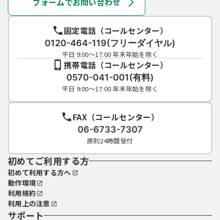
があります。
フォームでお問い合わせ
（個人情報等の重要情報の保護）
固定電話（コールセンター）
第５条 県は、本システムにより利用者から
取得した個人情報については、個人情報の保
0120-464-119(フリーダイヤル)
護に関する法律（平成15年法律第57号）に基
平日 9:00～17:00 年末年始を除く
づいた保護及び適正管理を行います。また、
携帯電話（コールセンター）
取得した個人情報は、法令の要請に基づくも
0570-041-001(有料)
のを除き、目的外の利用及び第三者への提供
平日 9:00～17:00 年末年始を除く
は行いません。
２ 県は、本システムを利用してＷＥＢ面談
を実施する場合は、個人情報等の重要情報を
FAX（コールセンター）
保護するため、次に掲げる事項を遵守しま
06-6733-7307
す。
原則24時間受付
(1) ＷＥＢ面談で利用する外部サービスを通
じた録画、録音及びファイル共有は行わない
初めてご利用する方
こと。
初めて利用する方へ
(2) ＷＥＢ面談の通信経路は、国内のデータ
動作環境
センター経由とすること。
利用規約
(3) ＷＥＢ面談に意図しない第三者が参加し
利用上の注意
ないよう、パスワードの設定及び入室を許可
サポート
制とすること。