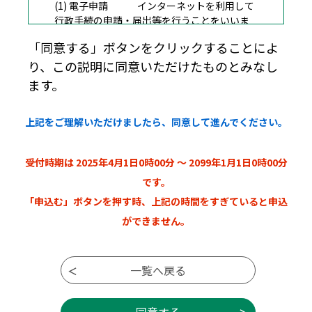
(1) 電子申請 インターネットを利用して
行政手続の申請・届出等を行うことをいいま
す。
「同意する」ボタンをクリックすることによ
(2) 申請データ 本システムを利用して電子
り、この説明に同意いただけたものとみなし
申請した申請内容（添付書類を含む。）をい
います。
ます。
(3) 利用者 本システムを利用する個
人、法人又は団体をいいます。
上記をご理解いただけましたら、同意して進んでください。
(4) 利用者ＩＤ 利用者が本システムを利用
するために登録するメールアドレスをいいま
す。
受付時期は 2025年4月1日0時00分 ～ 2099年1月1日0時00分
(5) 整理番号 利用者の電子申請が本シス
テムに到達した際に発行される番号をいいま
です。
す。
「申込む」ボタンを押す時、上記の時間をすぎていると申込
(6) 予約番号 利用者が本システムで面談
ができません。
等の予約を行った際に発行される番号をいい
ます。
(7) パスワード 利用者ＩＤ、整理番号及び
予約番号を使用する際のセキュリティ確保を
目的として、利用者が管理する暗証符号をい
います。