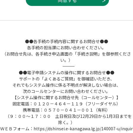
(8) ＧビズＩＤ デジタル庁が提供する法
人・個人事業主向けの共通認証システムをい
います。
(9) ＧビズＩＤアカウント ＧビズＩＤサービ
スにおいて提供されるGビズIDエントリー、G
ビズIDプライム及びGビズIDメンバーの３種別
のアカウントをいいます。
●●各手続の手続内容に関するお問合せ●●
(10) 電子納付 スマホ決済、インターネッ
各手続の担当課にお問い合わせください。
トバンキング及びクレジットカード等を利用
（お問合せ先は、各手続き申込画面の「手続き説明」を御参照くださ
して手数料等を納付することをいいます。
い。）
(11) 納付番号 電子納付が必要な電子申請
――――――――――――――――――――――――――――――――――――――――――――――――――
を、本システムが受け付け、納付金額が確定
●●電子申請システムの操作に関するお問合せ●●
した際に発行する番号をいいます。
サポートの「よくあるご質問」を御確認いただき、
(12) 個人情報 本システムにおいて取り扱
それでもシステム操作に係る不明点が解決しない場合は、
う個人に関する情報(氏名、生年月日など特定
次のコールセンターにお問い合わせください。
の個人を識別できるものをいいます。)をいい
【システム操作に関するお問合せ先（コールセンター）】
ます。ただし、法人又は団体に関して記録さ
固定電話：０１２０－４６４－１１９（フリーダイヤル）
れた情報に含まれる当該法人又は団体の役員
携帯電話：０５７０－０４１－００１（有料）
に関する情報及び事業を営む個人の当該事業
（９：００～１７：００ 土日祝日及び12月29日から1月3日までを
に関する情報を除きます。
除く。）
(13) ＷＥＢ面談 本システムと連携する外部
ＷＥＢフォーム：https://dshinsei.e-kanagawa.lg.jp/140007-u/inquir
サービスを利用し、インターネットを通じて