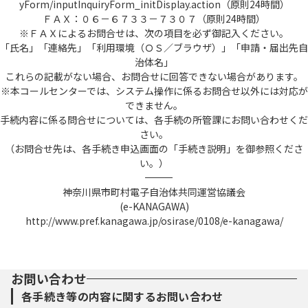
yForm/inputInquiryForm_initDisplay.action（原則24時間）
実施する面談をいいます。なお、利用する外
ＦＡＸ：０６－６７３３－７３０７（原則24時間）
部サービスはTeamsとします。
※ＦＡＸによるお問合せは、次の項目を必ず御記入ください。
(14) 利用者情報 利用者が、本システムを利
「氏名」「連絡先」「利用環境（ＯＳ／ブラウザ）」「申請・届出先自
用するために登録する情報をいい、利用者Ｉ
治体名」
Ｄ及びパスワードを含みます。
これらの記載がない場合、お問合せに回答できない場合があります。
(15) コールセンター 利用者からの本システ
※本コールセンターでは、システム操作に係るお問合せ以外には対応が
ム利用上の問い合わせの受付及び回答を行う
できません。
機関をいいます。
手続内容に係る問合せについては、各手続の所管課にお問い合わせくだ
(16) サービス提供事業者 本システムのサー
さい。
ビス提供をしている株式会社ＮＴＴデータ関
（お問合せ先は、各手続き申込画面の「手続き説明」を御参照くださ
西をいいます。
い。）
※e-kanagawa電子申請は株式会社ＮＴＴデ
――――――――――――――――――――――――――――――――――――――――――――――――――
ータ関西が提供する商用サービスを利用して
神奈川県市町村電子自治体共同運営協議会
います。
(e-KANAGAWA)
http://www.pref.kanagawa.jp/osirase/0108/e-kanagawa/
（利用規約の同意）
第３条 本システムを利用して電子申請を行
うためには、本規約に同意していただく必要
があり、本規約に同意することができない場
お問い合わせ
合は、本システムをご利用いただくことはで
各手続き等の内容に関するお問い合わせ
きません。なお、本システムを利用された方