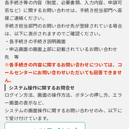
各手続き等の内容（制度、必要書類、入力内容、申請可
は、本規約に同意したものとみなします。
否など）に関するお問い合わせは、手続き担当部門へ直
（利用者の登録）
接ご連絡ください。
第４条 本システムを利用して電子申請を行
手続き担当部門のお問い合わせ先が登録されている場合
う場合は、利用者たる本人が利用方法に従い
利用者登録を行うことができるものとしま
は、以下に表示されますのでご確認ください。
す。なお、この場合利用者が登録したメール
・各手続きの手続き説明画面
アドレスへＵＲＬを送信します。利用者は、
・申込画面の画面上部に記載されているお問い合わせ
メールに記載されているＵＲＬにアクセス
先 等
し、必要な事項を本システムに入力し本登録
を行います。
※各手続きの内容に関するお問い合わせについては、コ
ールセンターにお問い合わせいただいても回答できませ
（ＧビズＩＤとの連携）
ん。
第４条の２ 本システムでは、ＧビズＩＤに
システム操作に関するお問合せ
よりログインして、電子申請を行うことがで
きます。
ログイン方法、画面の操作方法、ボタンの押し方、エラ
２ ＧビズＩＤによりログインする場合は、
ー画面の表示など、
ＧビズＩＤに登録された利用者情報を取得し
システムの画面操作に関するお問い合わせのみ、以下に
て本システムでも使用します。
３ 本システムでは、手続により利用できる
て受け付けています。
ＧビズＩＤアカウントの種別を限定すること