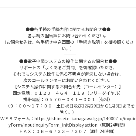
●●各手続の手続内容に関するお問合せ●●
各手続の担当課にお問い合わせください。
（お問合せ先は、各手続き申込画面の「手続き説明」を御参照くださ
い。）
――――――――――――――――――――――――――――――――――――――――――――――――――
●●電子申請システムの操作に関するお問合せ●●
サポートの「よくあるご質問」を御確認いただき、
それでもシステム操作に係る不明点が解決しない場合は、
次のコールセンターにお問い合わせください。
【システム操作に関するお問合せ先（コールセンター）】
固定電話：０１２０－４６４－１１９（フリーダイヤル）
携帯電話：０５７０－０４１－００１（有料）
（９：００～１７：００ 土日祝日及び12月29日から1月3日までを
除く。）
ＷＥＢフォーム：https://dshinsei.e-kanagawa.lg.jp/140007-u/inquir
yForm/inputInquiryForm_initDisplay.action（原則24時間）
ＦＡＸ：０６－６７３３－７３０７（原則24時間）