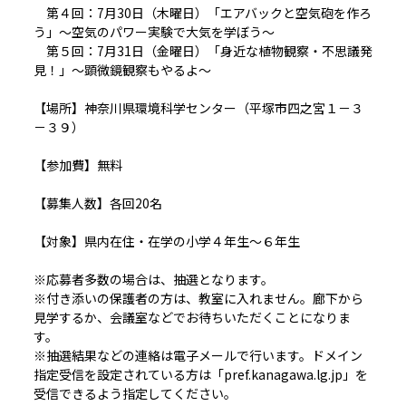
第４回：7月30日（木曜日）「エアバックと空気砲を作ろ
う」～空気のパワー実験で大気を学ぼう～
第５回：7月31日（金曜日）「身近な植物観察・不思議発
見！」～顕微鏡観察もやるよ～
【場所】神奈川県環境科学センター（平塚市四之宮１－３
－３９）
【参加費】無料
【募集人数】各回20名
【対象】県内在住・在学の小学４年生～６年生
※応募者多数の場合は、抽選となります。
※付き添いの保護者の方は、教室に入れません。廊下から
見学するか、会議室などでお待ちいただくことになりま
す。
※抽選結果などの連絡は電子メールで行います。ドメイン
指定受信を設定されている方は「pref.kanagawa.lg.jp」を
受信できるよう指定してください。