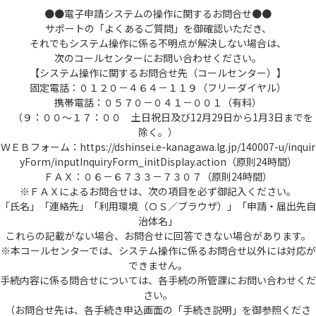
●●電子申請システムの操作に関するお問合せ●●
サポートの「よくあるご質問」を御確認いただき、
それでもシステム操作に係る不明点が解決しない場合は、
次のコールセンターにお問い合わせください。
【システム操作に関するお問合せ先（コールセンター）】
固定電話：０１２０－４６４－１１９（フリーダイヤル）
携帯電話：０５７０－０４１－００１（有料）
（９：００～１７：００ 土日祝日及び12月29日から1月3日までを
除く。）
ＷＥＢフォーム：https://dshinsei.e-kanagawa.lg.jp/140007-u/inquir
yForm/inputInquiryForm_initDisplay.action（原則24時間）
ＦＡＸ：０６－６７３３－７３０７（原則24時間）
※ＦＡＸによるお問合せは、次の項目を必ず御記入ください。
「氏名」「連絡先」「利用環境（ＯＳ／ブラウザ）」「申請・届出先自
治体名」
これらの記載がない場合、お問合せに回答できない場合があります。
※本コールセンターでは、システム操作に係るお問合せ以外には対応が
できません。
手続内容に係る問合せについては、各手続の所管課にお問い合わせくだ
さい。
（お問合せ先は、各手続き申込画面の「手続き説明」を御参照くださ