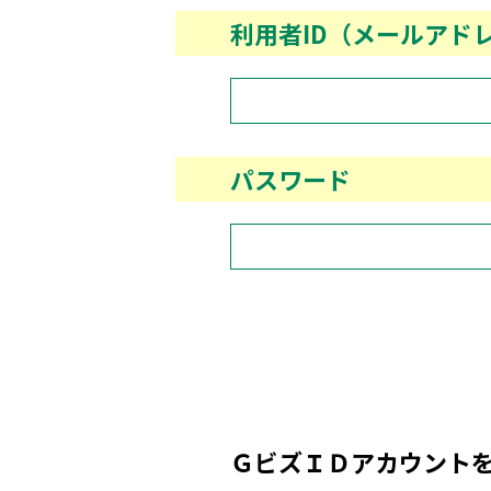
利用者ID（メールアド
パスワード
ＧビズＩＤアカウント