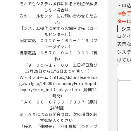
それでもシステム操作に係る不明点が解決
・申
しない場合は、
※各
次のコールセンターにお問い合わせくださ
ター
い。
【システム操作に関するお問合せ先（コー
シス
ルセンター）】
ログ
固定電話：０１２０－４６４－１１９（フ
表示
リーダイヤル）
シス
携帯電話：０５７０－０４１－００１（有
料）
けてい
（９：００～１７：００ 土日祝日及び
12月29日から1月3日までを除く。）
ＷＥＢフォーム：https://dshinsei.e-kana
gawa.lg.jp/140007-u/inquiryForm/inputI
nquiryForm_initDisplay.action（原則24
時間）
ＦＡＸ：０６－６７３３－７３０７（原則
24時間）
※ＦＡＸによるお問合せは、次の項目を必
ず御記入ください。
「氏名」「連絡先」「利用環境（ＯＳ／ブ