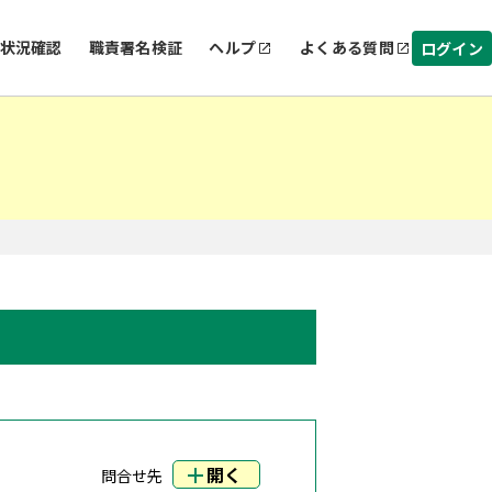
状況確認
職責署名検証
ヘルプ
よくある質問
ログイン
開く
問合せ先