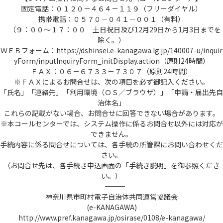
固定電話：０１２０－４６４－１１９（フリーダイヤル）
携帯電話：０５７０－０４１－００１（有料）
（９：００～１７：００ 土日祝日及び12月29日から1月3日までを
除く。）
ＷＥＢフォーム：https://dshinsei.e-kanagawa.lg.jp/140007-u/inquir
yForm/inputInquiryForm_initDisplay.action（原則24時間）
ＦＡＸ：０６－６７３３－７３０７（原則24時間）
※ＦＡＸによるお問合せは、次の項目を必ず御記入ください。
「氏名」「連絡先」「利用環境（ＯＳ／ブラウザ）」「申請・届出先自
治体名」
これらの記載がない場合、お問合せに回答できない場合があります。
※本コールセンターでは、システム操作に係るお問合せ以外には対応が
できません。
手続内容に係る問合せについては、各手続の所管課にお問い合わせくだ
さい。
（お問合せ先は、各手続き申込画面の「手続き説明」を御参照くださ
い。）
――――――――――――――――――――――――――――――――――――――――――――――――――
神奈川県市町村電子自治体共同運営協議会
(e-KANAGAWA)
http://www.pref.kanagawa.jp/osirase/0108/e-kanagawa/