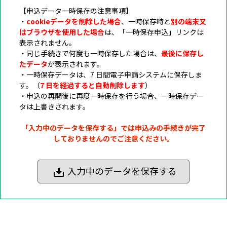
【申込データ一時保存の注意事項】
・
cookieデータを削除した場合
、一時保存時と
別の端末又
はブラウザを使用した場合
は、「一時保存申込」リンクは
表示されません。
・同じ手続きで何度も一時保存した場合は、
最後に保存し
たデータ
が表示されます。
・一時保存データは、7 日間電子申請システムに保存しま
す。（
7 日を経過すると自動削除します
）
・申込の再開後に再度一時保存を行う場合、一時保存デー
タは上書きされます。
「入力中のデータを保存する」では申込みの手続きが完了
しておりませんのでご注意ください。
入力中のデータを保存する