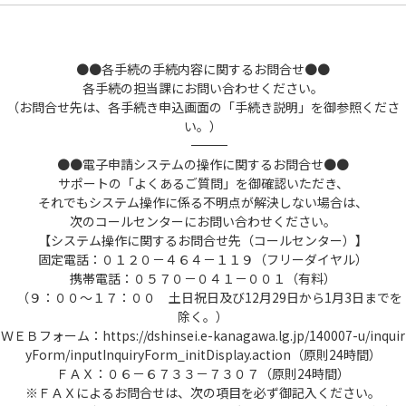
●●各手続の手続内容に関するお問合せ●●
各手続の担当課にお問い合わせください。
（お問合せ先は、各手続き申込画面の「手続き説明」を御参照くださ
い。）
――――――――――――――――――――――――――――――――――――――――――――――――――
●●電子申請システムの操作に関するお問合せ●●
サポートの「よくあるご質問」を御確認いただき、
それでもシステム操作に係る不明点が解決しない場合は、
次のコールセンターにお問い合わせください。
【システム操作に関するお問合せ先（コールセンター）】
固定電話：０１２０－４６４－１１９（フリーダイヤル）
携帯電話：０５７０－０４１－００１（有料）
（９：００～１７：００ 土日祝日及び12月29日から1月3日までを
除く。）
ＷＥＢフォーム：https://dshinsei.e-kanagawa.lg.jp/140007-u/inquir
yForm/inputInquiryForm_initDisplay.action（原則24時間）
ＦＡＸ：０６－６７３３－７３０７（原則24時間）
※ＦＡＸによるお問合せは、次の項目を必ず御記入ください。