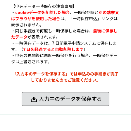
【申込データ一時保存の注意事項】
・
cookieデータを削除した場合
、一時保存時と
別の端末又
はブラウザを使用した場合
は、「一時保存申込」リンクは
表示されません。
・同じ手続きで何度も一時保存した場合は、
最後に保存し
たデータ
が表示されます。
・一時保存データは、7 日間電子申請システムに保存しま
す。（
7 日を経過すると自動削除します
）
・申込の再開後に再度一時保存を行う場合、一時保存デー
タは上書きされます。
「入力中のデータを保存する」では申込みの手続きが完了
しておりませんのでご注意ください。
入力中のデータを保存する