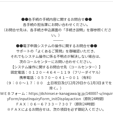
●●各手続の手続内容に関するお問合せ●●
各手続の担当課にお問い合わせください。
（お問合せ先は、各手続き申込画面の「手続き説明」を御参照くださ
い。）
――――――――――――――――――――――――――――――――――――――――――――――――――
●●電子申請システムの操作に関するお問合せ●●
サポートの「よくあるご質問」を御確認いただき、
それでもシステム操作に係る不明点が解決しない場合は、
次のコールセンターにお問い合わせください。
【システム操作に関するお問合せ先（コールセンター）】
固定電話：０１２０－４６４－１１９（フリーダイヤル）
携帯電話：０５７０－０４１－００１（有料）
（９：００～１７：００ 土日祝日及び12月29日から1月3日までを
除く。）
ＷＥＢフォーム：https://dshinsei.e-kanagawa.lg.jp/140007-u/inquir
yForm/inputInquiryForm_initDisplay.action（原則24時間）
ＦＡＸ：０６－６７３３－７３０７（原則24時間）
※ＦＡＸによるお問合せは、次の項目を必ず御記入ください。