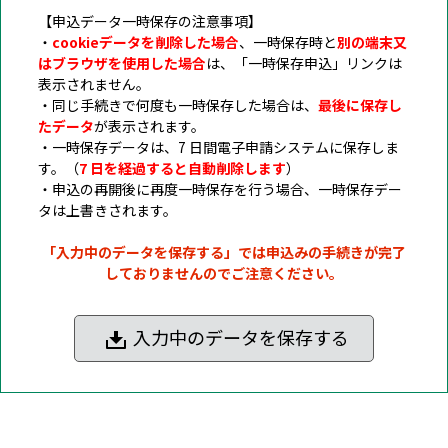
【申込データ一時保存の注意事項】
・
cookieデータを削除した場合
、一時保存時と
別の端末又
はブラウザを使用した場合
は、「一時保存申込」リンクは
表示されません。
・同じ手続きで何度も一時保存した場合は、
最後に保存し
たデータ
が表示されます。
・一時保存データは、7 日間電子申請システムに保存しま
す。（
7 日を経過すると自動削除します
）
・申込の再開後に再度一時保存を行う場合、一時保存デー
タは上書きされます。
「入力中のデータを保存する」では申込みの手続きが完了
しておりませんのでご注意ください。
入力中のデータを保存する