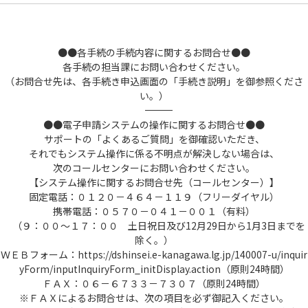
●●各手続の手続内容に関するお問合せ●●
各手続の担当課にお問い合わせください。
（お問合せ先は、各手続き申込画面の「手続き説明」を御参照くださ
い。）
――――――――――――――――――――――――――――――――――――――――――――――――――
●●電子申請システムの操作に関するお問合せ●●
サポートの「よくあるご質問」を御確認いただき、
それでもシステム操作に係る不明点が解決しない場合は、
次のコールセンターにお問い合わせください。
【システム操作に関するお問合せ先（コールセンター）】
固定電話：０１２０－４６４－１１９（フリーダイヤル）
携帯電話：０５７０－０４１－００１（有料）
（９：００～１７：００ 土日祝日及び12月29日から1月3日までを
除く。）
ＷＥＢフォーム：https://dshinsei.e-kanagawa.lg.jp/140007-u/inquir
yForm/inputInquiryForm_initDisplay.action（原則24時間）
ＦＡＸ：０６－６７３３－７３０７（原則24時間）
※ＦＡＸによるお問合せは、次の項目を必ず御記入ください。