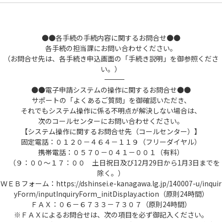
●●各手続の手続内容に関するお問合せ●●
各手続の担当課にお問い合わせください。
（お問合せ先は、各手続き申込画面の「手続き説明」を御参照くださ
い。）
――――――――――――――――――――――――――――――――――――――――――――――――――
●●電子申請システムの操作に関するお問合せ●●
サポートの「よくあるご質問」を御確認いただき、
それでもシステム操作に係る不明点が解決しない場合は、
次のコールセンターにお問い合わせください。
【システム操作に関するお問合せ先（コールセンター）】
固定電話：０１２０－４６４－１１９（フリーダイヤル）
携帯電話：０５７０－０４１－００１（有料）
（９：００～１７：００ 土日祝日及び12月29日から1月3日までを
除く。）
ＷＥＢフォーム：https://dshinsei.e-kanagawa.lg.jp/140007-u/inquir
yForm/inputInquiryForm_initDisplay.action（原則24時間）
ＦＡＸ：０６－６７３３－７３０７（原則24時間）
※ＦＡＸによるお問合せは、次の項目を必ず御記入ください。