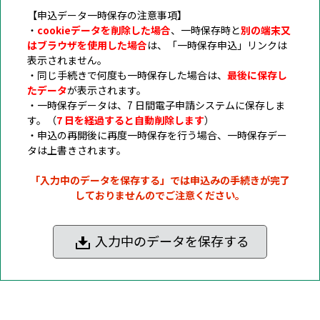
【申込データ一時保存の注意事項】
・
cookieデータを削除した場合
、一時保存時と
別の端末又
はブラウザを使用した場合
は、「一時保存申込」リンクは
表示されません。
・同じ手続きで何度も一時保存した場合は、
最後に保存し
たデータ
が表示されます。
・一時保存データは、7 日間電子申請システムに保存しま
す。（
7 日を経過すると自動削除します
）
・申込の再開後に再度一時保存を行う場合、一時保存デー
タは上書きされます。
「入力中のデータを保存する」では申込みの手続きが完了
しておりませんのでご注意ください。
入力中のデータを保存する