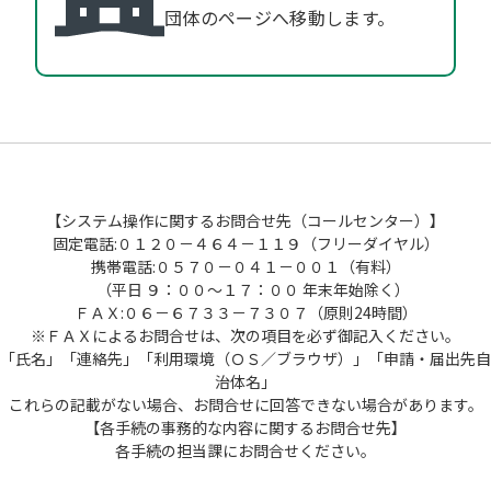
団体のページへ移動します。
【システム操作に関するお問合せ先（コールセンター）】
固定電話:０１２０－４６４－１１９（フリーダイヤル）
携帯電話:０５７０－０４１－００１（有料）
（平日 ９：００～１７：００ 年末年始除く）
ＦＡＸ:０６－６７３３－７３０７（原則24時間）
※ＦＡＸによるお問合せは、次の項目を必ず御記入ください。
「氏名」「連絡先」「利用環境（ＯＳ／ブラウザ）」「申請・届出先自
治体名」
これらの記載がない場合、お問合せに回答できない場合があります。
【各手続の事務的な内容に関するお問合せ先】
各手続の担当課にお問合せください。