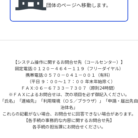
団体のページへ移動します。
【システム操作に関するお問合せ先（コールセンター）】
固定電話:０１２０－４６４－１１９（フリーダイヤル）
携帯電話:０５７０－０４１－００１（有料）
（平日 ９：００～１７：００ 年末年始除く）
ＦＡＸ:０６－６７３３－７３０７（原則24時間）
※ＦＡＸによるお問合せは、次の項目を必ず御記入ください。
「氏名」「連絡先」「利用環境（ＯＳ／ブラウザ）」「申請・届出先自
治体名」
これらの記載がない場合、お問合せに回答できない場合があります。
【各手続の事務的な内容に関するお問合せ先】
各手続の担当課にお問合せください。