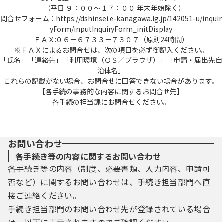
（平日 ９：００～１７：００ 年末年始除く）
問合せフォーム：https://dshinsei.e-kanagawa.lg.jp/142051-u/inquir
yForm/inputInquiryForm_initDisplay
ＦＡＸ:０６－６７３３－７３０７（原則24時間）
※ＦＡＸによるお問合せは、次の項目を必ず御記入ください。
「氏名」「連絡先」「利用環境（ＯＳ／ブラウザ）」「申請・届出先自
治体名」
これらの記載がない場合、お問合せに回答できない場合があります。
【各手続の事務的な内容に関するお問合せ先】
各手続の担当課にお問合せください。
お問い合わせ
各手続き等の内容に関するお問い合わせ
各手続き等の内容（制度、必要書類、入力内容、申請可
否など）に関するお問い合わせは、手続き担当部門へ直
接ご連絡ください。
手続き担当部門のお問い合わせ先が登録されている場合
は、以下に表示されますのでご確認ください。