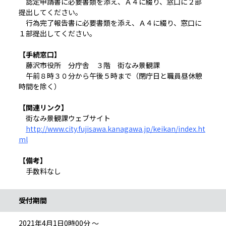
認定申請書に必要書類を添え、Ａ４に綴り、窓口に２部
提出してください。
行為完了報告書に必要書類を添え、Ａ４に綴り、窓口に
１部提出してください。
【手続窓口】
藤沢市役所 分庁舎 ３階 街なみ景観課
午前８時３０分から午後５時まで（閉庁日と職員昼休憩
時間を除く）
【関連リンク】
街なみ景観課ウェブサイト
http://www.city.fujisawa.kanagawa.jp/keikan/index.ht
ml
【備考】
手数料なし
受付期間
2021年4月1日0時00分 ～