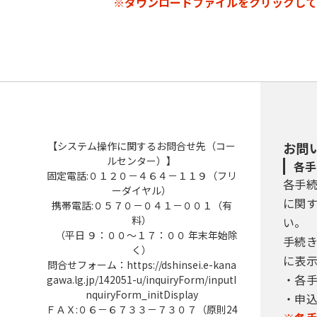
※ダウンロードファイルをクリックして
【システム操作に関するお問合せ先（コー
お問
ルセンター）】
各手
固定電話:０１２０－４６４－１１９（フリ
各手
ーダイヤル）
に関
携帯電話:０５７０－０４１－００１（有
料）
い。
（平日 ９：００～１７：００ 年末年始除
手続
く）
に表
問合せフォーム：https://dshinsei.e-kana
・各
gawa.lg.jp/142051-u/inquiryForm/inputI
nquiryForm_initDisplay
・申
ＦＡＸ:０６－６７３３－７３０７（原則24