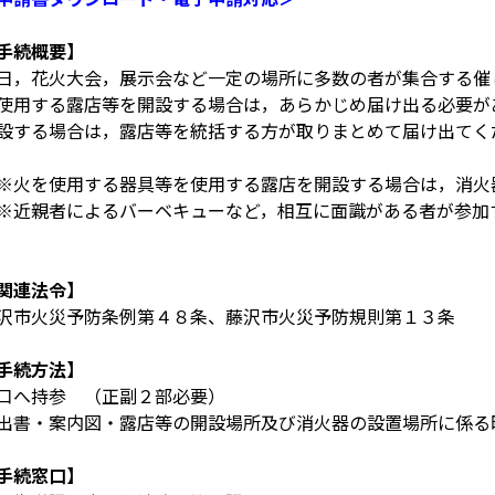
手続概要】
日，花火大会，展示会など一定の場所に多数の者が集合する催
使用する露店等を開設する場合は，あらかじめ届け出る必要が
設する場合は，露店等を統括する方が取りまとめて届け出てく
火を使用する器具等を使用する露店を開設する場合は，消火
近親者によるバーベキューなど，相互に面識がある者が参加
。
関連法令】
沢市火災予防条例第４８条、藤沢市火災予防規則第１３条
手続方法】
口へ持参 （正副２部必要）
出書・案内図・露店等の開設場所及び消火器の設置場所に係る
手続窓口】