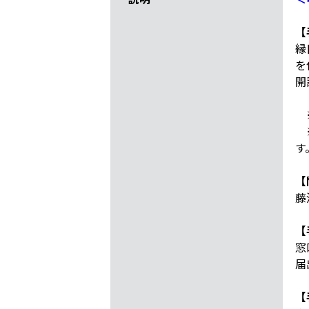
【
縁
を
開
※
※
す
【
藤
【
窓
届
【