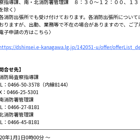
察指導課、南・北消防署管理課 ８：３０～１２：００、１３
を除く）
各消防出張所でも受け付けております。各消防出張所について
おりますが、出動、業務等で不在の場合がありますので、ご了
電子申請の方はこちら〉
https://dshinsei.e-kanagawa.lg.jp/142051-u/offer/offerList
問合せ先】
消防局査察指導課
EL：0466-50-3578（内線8144）
X：0466-25-5301
南消防署管理課
L：0466-27-8181
北消防署管理課
L：0466-45-8181
020年1月1日0時00分 ～