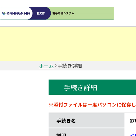
ホーム
手続き詳細
手続き詳細
手続き情報
※添付ファイルは一度パソコンに保存し
手続き名
露
説明
＜