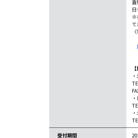
査
日
※
て
〈
【
・
T
FA
・
TE
・
TE
受付期間
2