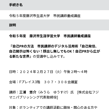
手続き名
令和５年度藤沢市生涯大学 市民講師養成講座
説明
令和５年度 藤沢市生涯学習大学 市民講師養成講座
『自己PRの方法 市民講師のデジタル活用術「自己発信、
自己開示は怖くない！顔出し無しでもOK！自己PRから広が
る新たな世界』
の受講申し込みです。
日時：２０２４年２月２７日（火）午後２時～４時
会場：Fプレイス3階 ３０７・３０８会議室
講師：
三浦 悠介
（みうら ゆうすけ）氏 [株式会社フジ
マニパブリッシング代表取締役]
対象：ボランティアでの講師活動に興味・関心のある方や