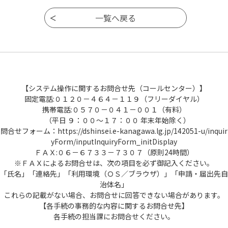
【システム操作に関するお問合せ先（コールセンター）】
固定電話:０１２０－４６４－１１９（フリーダイヤル）
携帯電話:０５７０－０４１－００１（有料）
（平日 ９：００～１７：００ 年末年始除く）
問合せフォーム：https://dshinsei.e-kanagawa.lg.jp/142051-u/inquir
yForm/inputInquiryForm_initDisplay
ＦＡＸ:０６－６７３３－７３０７（原則24時間）
※ＦＡＸによるお問合せは、次の項目を必ず御記入ください。
「氏名」「連絡先」「利用環境（ＯＳ／ブラウザ）」「申請・届出先自
治体名」
これらの記載がない場合、お問合せに回答できない場合があります。
【各手続の事務的な内容に関するお問合せ先】
各手続の担当課にお問合せください。