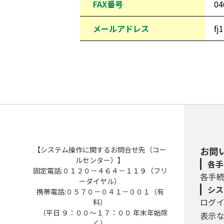
FAX番号
04
メールアドレス
fj
【システム操作に関するお問合せ先（コー
お問
ルセンター）】
各手
固定電話:０１２０－４６４－１１９（フリ
各手
ーダイヤル）
シス
携帯電話:０５７０－０４１－００１（有
ログ
料）
（平日 ９：００～１７：００ 年末年始除
表示
く）