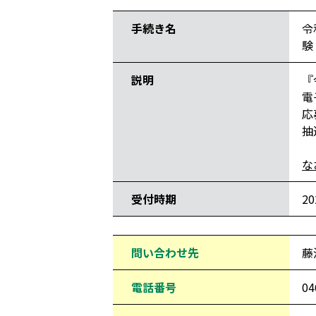
手続き名
令
験
説明
『
電
応
抽
な
受付時期
2
問い合わせ先
藤
電話番号
04