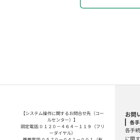
【システム操作に関するお問合せ先（コー
お問
ルセンター）】
各手
固定電話:０１２０－４６４－１１９（フリ
各手
ーダイヤル）
に関
携帯電話:０５７０－０４１－００１（有