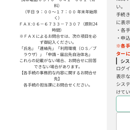
料）
い。
（平日 ９：００～１７：００ 年末年始除
手続
く）
に表
ＦＡＸ:０６－６７３３－７３０７（原則24
・各
時間）
※ＦＡＸによるお問合せは、次の項目を必
・申
ず御記入ください。
※各
「氏名」「連絡先」「利用環境（ＯＳ／ブ
ター
ラウザ）」「申請・届出先自治体名」
これらの記載がない場合、お問合せに回答
シス
できない場合があります。
ログ
【各手続の事務的な内容に関するお問合せ
表示
先】
シス
各手続の担当課にお問合せください。
けてい