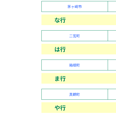
茅ヶ崎市
な行
二宮町
は行
箱根町
ま行
真鶴町
や行