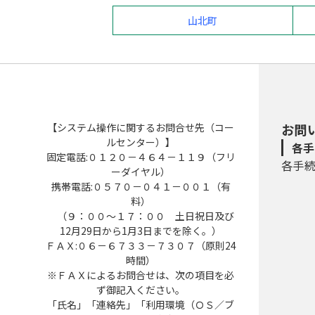
山北町
【システム操作に関するお問合せ先（コー
お問
ルセンター）】
各手
固定電話:０１２０－４６４－１１９（フリ
各手
ーダイヤル）
携帯電話:０５７０－０４１－００１（有
料）
（９：００～１７：００ 土日祝日及び
12月29日から1月3日までを除く。）
ＦＡＸ:０６－６７３３－７３０７（原則24
時間）
※ＦＡＸによるお問合せは、次の項目を必
ず御記入ください。
「氏名」「連絡先」「利用環境（ＯＳ／ブ