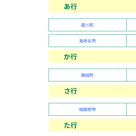
あ行
愛川町
海老名市
か行
開成町
さ行
相模原市
た行