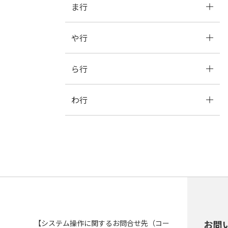
ま行
は
ひ
ふ
へ
ほ
葬儀
や行
ま
み
む
め
も
福祉
ら行
や
ゆ
よ
選挙
わ行
ら
り
る
れ
ろ
わ
を
ん
【システム操作に関するお問合せ先（コー
お問