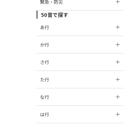
緊急・防災
市税
妊娠・出産
仕事・産業
50音で探す
年金・保険
子育て
税金
救急
あ行
学ぶ・楽しむ
入園・入学
ごみ・リサイクル関連
消防
か行
あ
い
う
え
お
市民参加
就職・退職
まちづくり関連
防災
さ行
か
き
く
け
こ
まちづくり
結婚・離婚
契約
防犯
た行
さ
し
す
せ
そ
ご意見・提案・問い合わせ
引越・住まい
その他事業者の方向け
交通安全
な行
た
ち
つ
て
と
ごみ・リサイクル
雑誌スポンサー制度
は行
な
に
ぬ
ね
の
高齢者