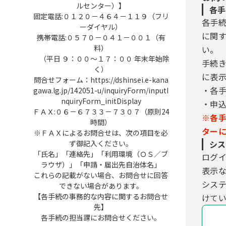
ルセンター）】
各手
固定電話:０１２０－４６４－１１９（フリ
各手
ーダイヤル）
に関
携帯電話:０５７０－０４１－００１（有
料）
い。
（平日 ９：００～１７：００ 年末年始除
手続
く）
に表
問合せフォーム：https://dshinsei.e-kana
・各
gawa.lg.jp/142051-u/inquiryForm/inputI
nquiryForm_initDisplay
・申
ＦＡＸ:０６－６７３３－７３０７（原則24
※各
時間）
ター
※ＦＡＸによるお問合せは、次の項目を必
ず御記入ください。
シス
「氏名」「連絡先」「利用環境（ＯＳ／ブ
ログ
ラウザ）」「申請・届出先自治体名」
表示
これらの記載がない場合、お問合せに回答
シス
できない場合があります。
【各手続の事務的な内容に関するお問合せ
けてい
先】
各手続の担当課にお問合せください。