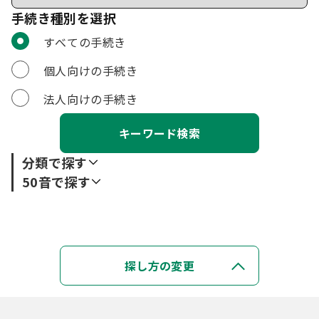
手続き種別を選択
利用者選択
すべての手続き
個人向けの手続き
法人向けの手続き
分類で探す
50音で探す
市民の方へ
あ行
くらしの出来事
イベント情報
か行
あ
い
う
え
お
探し方の変更
事業者の方へ
住民票・戸籍・印鑑証明
健康・医療
さ行
か
き
く
け
こ