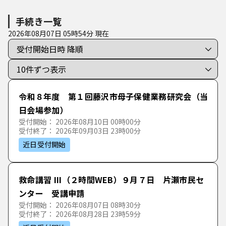
緊急・防災
市税
妊娠・出産
仕事・産業
た行
さ
し
す
せ
そ
手続き一覧
2026年08月07日 05時54分 現在
年金・保険
子育て
税金
救急
な行
た
ち
つ
て
と
学ぶ・楽しむ
入園・入学
ごみ・リサイクル関連
消防
は行
な
に
ぬ
ね
の
市民参加
就職・退職
まちづくり関連
防災
令和８年度 第１回藤沢市母子保健業務研究会（当
ま行
は
ひ
ふ
へ
ほ
日会場参加）
受付開始： 2026年08月10日 00時00分
まちづくり
結婚・離婚
契約
防犯
受付終了： 2026年09月03日 23時00分
や行
ま
み
む
め
も
近日受付開始
ご意見・提案・問い合わせ
引越・住まい
その他事業者の方向け
交通安全
ら行
や
ゆ
よ
救命講習 III（２時間WEB）９月７日 片瀬市民セ
ごみ・リサイクル
雑誌スポンサー制度
ンター 受講申請
わ行
ら
り
る
れ
ろ
受付開始： 2026年08月07日 08時30分
受付終了： 2026年08月28日 23時59分
高齢者