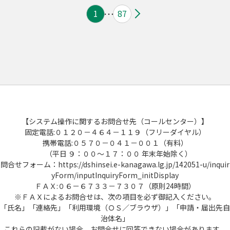
1
87
【システム操作に関するお問合せ先（コールセンター）】
固定電話:０１２０－４６４－１１９（フリーダイヤル）
携帯電話:０５７０－０４１－００１（有料）
（平日 ９：００～１７：００ 年末年始除く）
問合せフォーム：https://dshinsei.e-kanagawa.lg.jp/142051-u/inquir
yForm/inputInquiryForm_initDisplay
ＦＡＸ:０６－６７３３－７３０７（原則24時間）
※ＦＡＸによるお問合せは、次の項目を必ず御記入ください。
「氏名」「連絡先」「利用環境（ＯＳ／ブラウザ）」「申請・届出先自
治体名」
これらの記載がない場合、お問合せに回答できない場合があります。