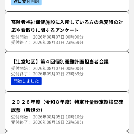
近日受付開始
わ
を
ん
葬儀
高齢者福祉保健施設に入所している方の急変時の対
応や看取りに関するアンケート
福祉
受付開始： 2026年08月07日 00時00分
受付終了： 2026年08月31日 23時59分
選挙
【辻堂地区】第４回個別避難計画担当者会議
受付開始： 2026年08月07日 00時00分
受付終了： 2026年09月03日 23時59分
開始しました
２０２６年度（令和８年度）特定計量器定期検査確
認票（新規分）
受付開始： 2026年08月05日 10時10分
受付終了： 2026年08月19日 23時59分